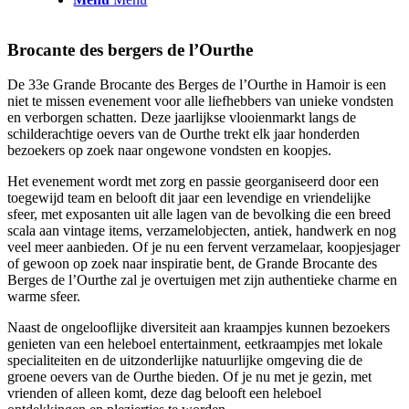
Brocante des bergers de l’Ourthe
De 33e Grande Brocante des Berges de l’Ourthe in Hamoir is een
niet te missen evenement voor alle liefhebbers van unieke vondsten
en verborgen schatten. Deze jaarlijkse vlooienmarkt langs de
schilderachtige oevers van de Ourthe trekt elk jaar honderden
bezoekers op zoek naar ongewone vondsten en koopjes.
Het evenement wordt met zorg en passie georganiseerd door een
toegewijd team en belooft dit jaar een levendige en vriendelijke
sfeer, met exposanten uit alle lagen van de bevolking die een breed
scala aan vintage items, verzamelobjecten, antiek, handwerk en nog
veel meer aanbieden. Of je nu een fervent verzamelaar, koopjesjager
of gewoon op zoek naar inspiratie bent, de Grande Brocante des
Berges de l’Ourthe zal je overtuigen met zijn authentieke charme en
warme sfeer.
Naast de ongelooflijke diversiteit aan kraampjes kunnen bezoekers
genieten van een heleboel entertainment, eetkraampjes met lokale
specialiteiten en de uitzonderlijke natuurlijke omgeving die de
groene oevers van de Ourthe bieden. Of je nu met je gezin, met
vrienden of alleen komt, deze dag belooft een heleboel