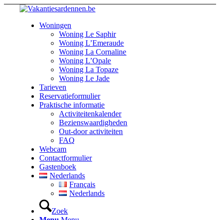
Woningen
Woning Le Saphir
Woning L’Emeraude
Woning La Cornaline
Woning L’Opale
Woning La Topaze
Woning Le Jade
Tarieven
Reservatieformulier
Praktische informatie
Activiteitenkalender
Bezienswaardigheden
Out-door activiteiten
FAQ
Webcam
Contactformulier
Gastenboek
Nederlands
Français
Nederlands
Zoek
Menu
Menu