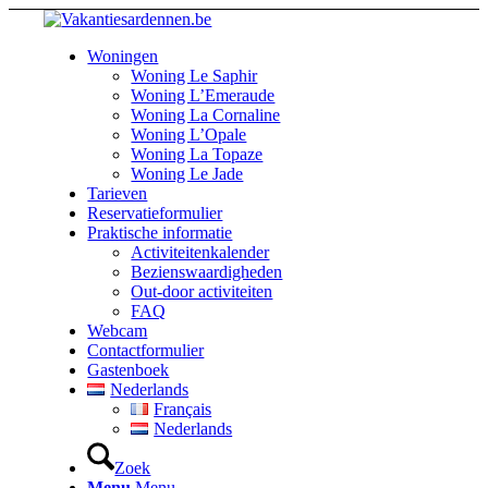
Woningen
Woning Le Saphir
Woning L’Emeraude
Woning La Cornaline
Woning L’Opale
Woning La Topaze
Woning Le Jade
Tarieven
Reservatieformulier
Praktische informatie
Activiteitenkalender
Bezienswaardigheden
Out-door activiteiten
FAQ
Webcam
Contactformulier
Gastenboek
Nederlands
Français
Nederlands
Zoek
Menu
Menu