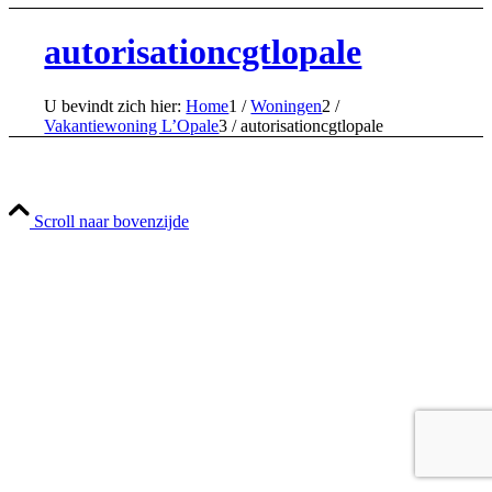
autorisationcgtlopale
U bevindt zich hier:
Home
1
/
Woningen
2
/
Vakantiewoning L’Opale
3
/
autorisationcgtlopale
Scroll naar bovenzijde